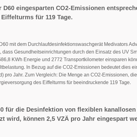
er D60 eingesparten CO2-Emissionen entsprech
Eiffelturms für 119 Tage.
 D60 mit dem Durchlaufdesinfektionswaschgerät Medivators Ad
n, dass Gesundheitseinrichtungen durch den Einsatz des UV Sma
686,8 KWh Energie und 2772 Transportkilometer einsparen könn
tbelastung. In Bezug auf die CO2-Emissionen bedeutet dies e
d) pro Jahr. Zum Vergleich: Die Menge an CO2-Emissionen, die
ergieversorgung des Eiffelturms für beeindruckende 119 Tage.
0 für die Desinfektion von flexiblen kanallo
zt wird, können 2,5 VZÄ pro Jahr eingespart w