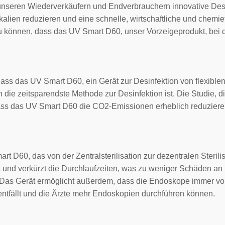
t, unseren Wiederverkäufern und Endverbrauchern innovative Des
kalien reduzieren und eine schnelle, wirtschaftliche und chemie
zu können, dass das UV Smart D60, unser Vorzeigeprodukt, bei d
 dass das UV Smart D60, ein Gerät zur Desinfektion von flexibl
h die zeitsparendste Methode zur Desinfektion ist. Die Studie,
dass das UV Smart D60 die CO2-Emissionen erheblich reduzieren
 D60, das von der Zentralsterilisation zur dezentralen Sterilis
ort und verkürzt die Durchlaufzeiten, was zu weniger Schäden 
. Das Gerät ermöglicht außerdem, dass die Endoskope immer vor
ntfällt und die Ärzte mehr Endoskopien durchführen können.