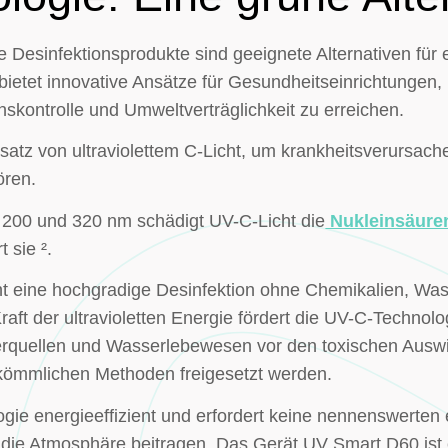
 Desinfektionsprodukte sind geeignete Alternativen für 
bietet innovative Ansätze für Gesundheitseinrichtungen,
nskontrolle und Umweltverträglichkeit zu erreichen.
satz von ultraviolettem C-Licht, um krankheitsverursac
ören.
 200 und 320 nm schädigt UV-C-Licht die
Nukleinsäure
 sie ².
t eine hochgradige Desinfektion ohne Chemikalien, Wa
aft der ultravioletten Energie fördert die UV-C-Technolo
serquellen und Wasserlebewesen vor den toxischen Aus
erkömmlichen Methoden freigesetzt werden.
gie energieeffizient und erfordert keine nennenswerte
 die Atmosphäre beitragen. Das Gerät UV Smart D60 ist e