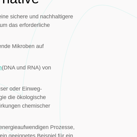
eine sichere und nachhaltigere
 um das erforderliche
hende Mikroben auf
n
(DNA und RNA) von
sser oder Einweg-
gie die ökologische
wirkungen chemischer
n energieaufwendigen Prozesse,
in geeignetes Beispiel für ein